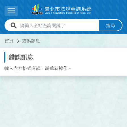
跳到主要內容
展開選單
全站查詢關鍵字欄位
搜尋
:::
:::
首頁
錯誤訊息
錯誤訊息
輸入內容格式有誤，請重新操作。