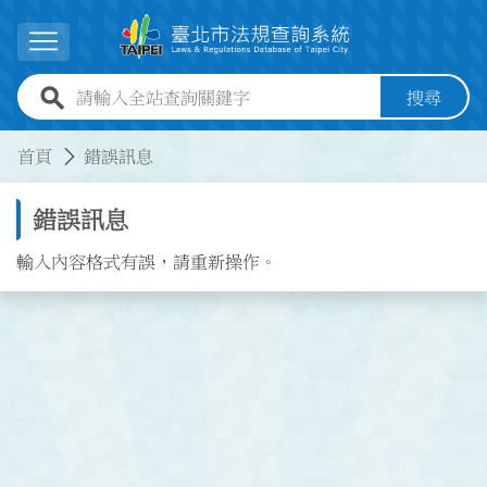
跳到主要內容
展開選單
全站查詢關鍵字欄位
搜尋
:::
:::
首頁
錯誤訊息
錯誤訊息
輸入內容格式有誤，請重新操作。