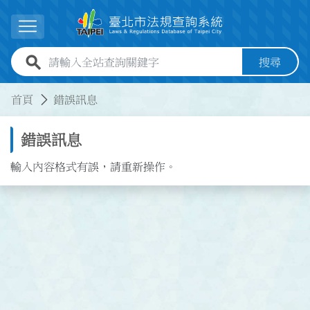
跳到主要內容
展開選單
全站查詢關鍵字欄位
搜尋
:::
:::
首頁
錯誤訊息
錯誤訊息
輸入內容格式有誤，請重新操作。