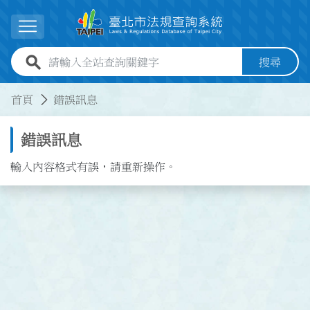
跳到主要內容
展開選單
全站查詢關鍵字欄位
搜尋
:::
:::
首頁
錯誤訊息
錯誤訊息
輸入內容格式有誤，請重新操作。