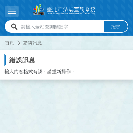
跳到主要內容
展開選單
全站查詢關鍵字欄位
搜尋
:::
:::
首頁
錯誤訊息
錯誤訊息
輸入內容格式有誤，請重新操作。