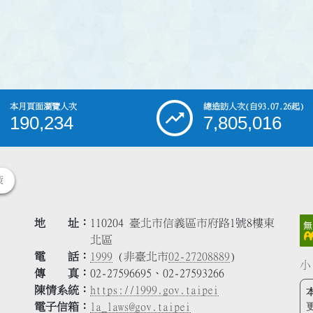
本月頁面瀏覽人次
總造訪人次
(自93.07.26起)
190,234
7,805,016
策
地 址
110204 臺北市信義區市府路1號8樓東
北區
電 話
1999
(非臺北市
02-27208889
)
小
傳 真
02-27596695、02-27593266
陳情系統
https://1999.gov.taipei
電子信箱
la_laws@gov.taipei