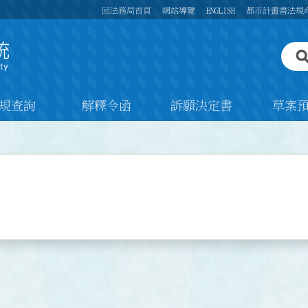
回法務局首頁
網站導覽
ENGLISH
都市計畫書法規
規查詢
解釋令函
訴願決定書
草案