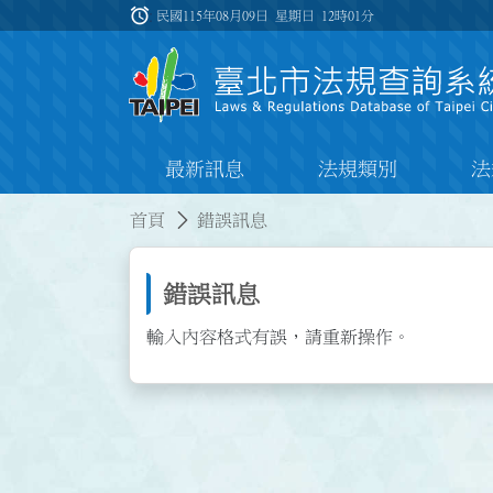
跳到主要內容
alarm
:::
民國115年08月09日 星期日
12時01分
最新訊息
法規類別
法
:::
:::
首頁
錯誤訊息
錯誤訊息
輸入內容格式有誤，請重新操作。