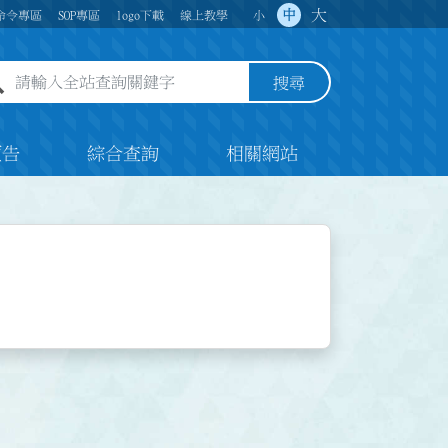
大
中
命令專區
SOP專區
logo下載
線上教學
小
全站查詢關鍵字欄位
搜尋
預告
綜合查詢
相關網站