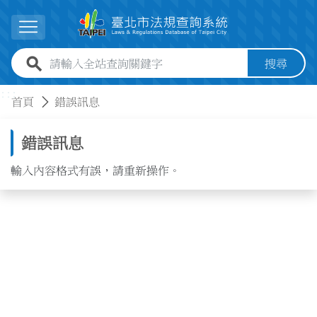
跳到主要內容
展開選單
全站查詢關鍵字欄位
搜尋
:::
:::
首頁
錯誤訊息
錯誤訊息
輸入內容格式有誤，請重新操作。