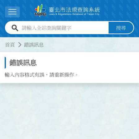
跳到主要內容
展開選單
全站查詢關鍵字欄位
搜尋
:::
:::
首頁
錯誤訊息
錯誤訊息
輸入內容格式有誤，請重新操作。