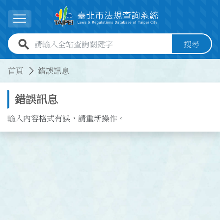
跳到主要內容
展開選單
全站查詢關鍵字欄位
搜尋
:::
:::
首頁
錯誤訊息
錯誤訊息
輸入內容格式有誤，請重新操作。