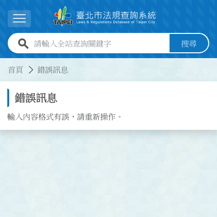
跳到主要內容
展開選單
全站查詢關鍵字欄位
搜尋
:::
:::
首頁
錯誤訊息
錯誤訊息
輸入內容格式有誤，請重新操作。