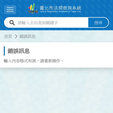
跳到主要內容
展開選單
全站查詢關鍵字欄位
搜尋
:::
:::
首頁
錯誤訊息
錯誤訊息
輸入內容格式有誤，請重新操作。