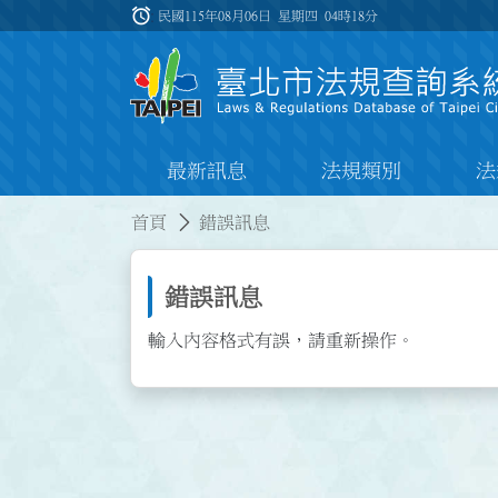
跳到主要內容
alarm
:::
民國115年08月06日 星期四
04時18分
最新訊息
法規類別
法
:::
:::
首頁
錯誤訊息
錯誤訊息
輸入內容格式有誤，請重新操作。