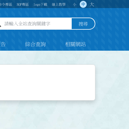
大
中
命令專區
SOP專區
logo下載
線上教學
小
全站查詢關鍵字欄位
搜尋
預告
綜合查詢
相關網站