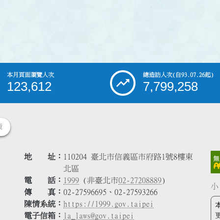
本月頁面瀏覽人次
總造訪人次
(自93.07.26起)
123,612
7,799,258
策
地 址
110204 臺北市信義區市府路1號8樓東
北區
電 話
1999
(非臺北市
02-27208889
)
小
傳 真
02-27596695、02-27593266
陳情系統
https://1999.gov.taipei
電子信箱
la_laws@gov.taipei