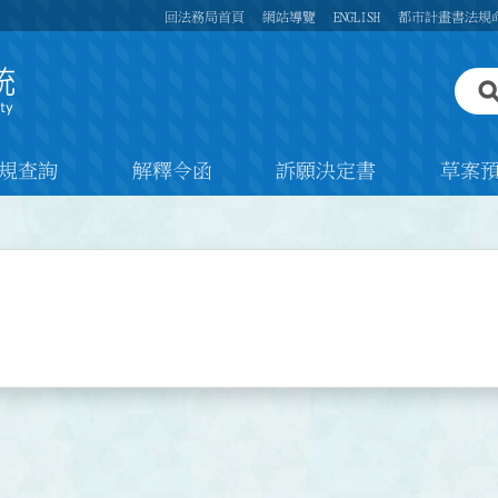
回法務局首頁
網站導覽
ENGLISH
都市計畫書法規
規查詢
解釋令函
訴願決定書
草案