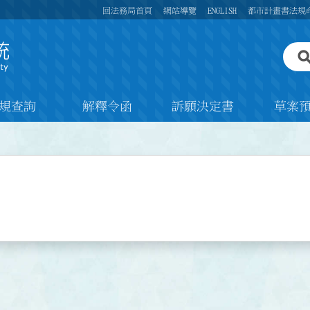
回法務局首頁
網站導覽
ENGLISH
都市計畫書法規
規查詢
解釋令函
訴願決定書
草案