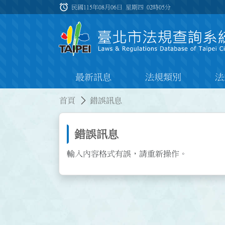
跳到主要內容
alarm
:::
民國115年08月06日 星期四
02時05分
最新訊息
法規類別
法
:::
:::
首頁
錯誤訊息
錯誤訊息
輸入內容格式有誤，請重新操作。