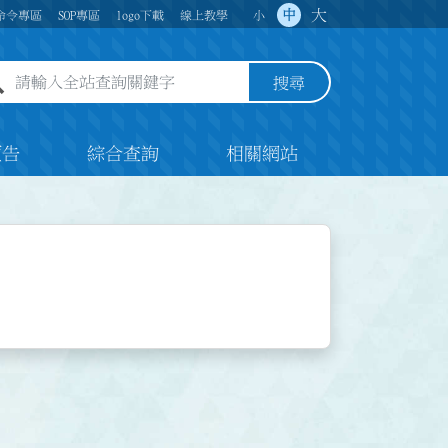
大
中
命令專區
SOP專區
logo下載
線上教學
小
全站查詢關鍵字欄位
搜尋
預告
綜合查詢
相關網站