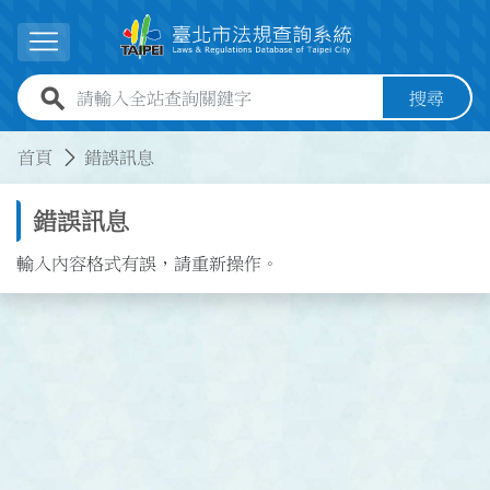
跳到主要內容
展開選單
全站查詢關鍵字欄位
搜尋
:::
:::
首頁
錯誤訊息
錯誤訊息
輸入內容格式有誤，請重新操作。