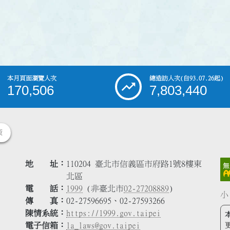
本月頁面瀏覽人次
總造訪人次
(自93.07.26起)
170,506
7,803,440
策
地 址
110204 臺北市信義區市府路1號8樓東
北區
電 話
1999
(非臺北市
02-27208889
)
小
傳 真
02-27596695、02-27593266
陳情系統
https://1999.gov.taipei
電子信箱
la_laws@gov.taipei