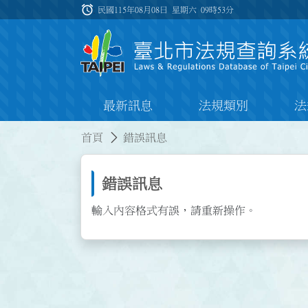
跳到主要內容
alarm
:::
民國115年08月08日 星期六
09時53分
最新訊息
法規類別
法
:::
:::
首頁
錯誤訊息
錯誤訊息
輸入內容格式有誤，請重新操作。