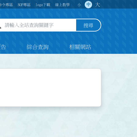
大
中
命令專區
SOP專區
logo下載
線上教學
小
全站查詢關鍵字欄位
搜尋
預告
綜合查詢
相關網站