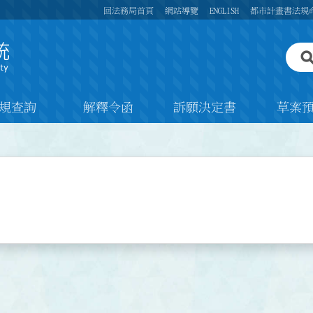
回法務局首頁
網站導覽
ENGLISH
都市計畫書法規
規查詢
解釋令函
訴願決定書
草案