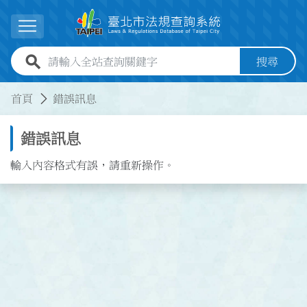
跳到主要內容
展開選單
全站查詢關鍵字欄位
搜尋
:::
:::
首頁
錯誤訊息
錯誤訊息
輸入內容格式有誤，請重新操作。