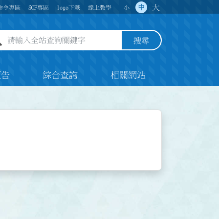
大
中
命令專區
SOP專區
logo下載
線上教學
小
全站查詢關鍵字欄位
搜尋
預告
綜合查詢
相關網站