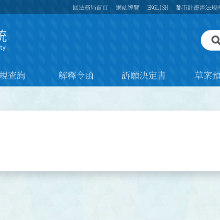
回法務局首頁
網站導覽
ENGLISH
都市計畫書法規
規查詢
解釋令函
訴願決定書
草案