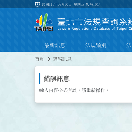
跳到主要內容
alarm
:::
民國115年08月06日 星期四
02時10分
最新訊息
法規類別
法
:::
:::
首頁
錯誤訊息
錯誤訊息
輸入內容格式有誤，請重新操作。