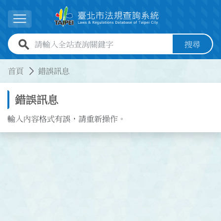
跳到主要內容
展開選單
全站查詢關鍵字欄位
搜尋
:::
:::
首頁
錯誤訊息
錯誤訊息
輸入內容格式有誤，請重新操作。