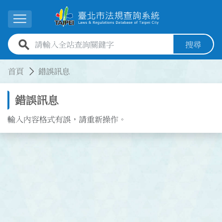
跳到主要內容
展開選單
全站查詢關鍵字欄位
搜尋
:::
:::
首頁
錯誤訊息
錯誤訊息
輸入內容格式有誤，請重新操作。