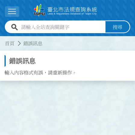
跳到主要內容
展開選單
全站查詢關鍵字欄位
搜尋
:::
:::
首頁
錯誤訊息
錯誤訊息
輸入內容格式有誤，請重新操作。