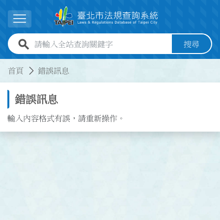
跳到主要內容
展開選單
全站查詢關鍵字欄位
搜尋
:::
:::
首頁
錯誤訊息
錯誤訊息
輸入內容格式有誤，請重新操作。