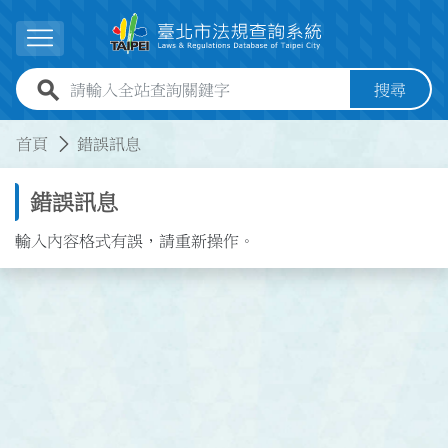
跳到主要內容
展開選單
全站查詢關鍵字欄位
搜尋
:::
:::
首頁
錯誤訊息
錯誤訊息
輸入內容格式有誤，請重新操作。