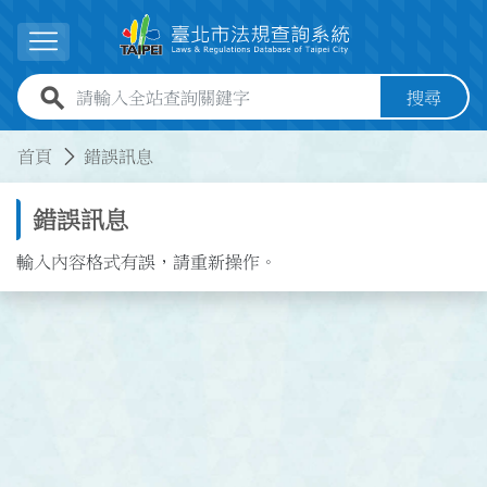
跳到主要內容
展開選單
全站查詢關鍵字欄位
搜尋
:::
:::
首頁
錯誤訊息
錯誤訊息
輸入內容格式有誤，請重新操作。