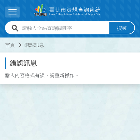
跳到主要內容
展開選單
全站查詢關鍵字欄位
搜尋
:::
:::
首頁
錯誤訊息
錯誤訊息
輸入內容格式有誤，請重新操作。