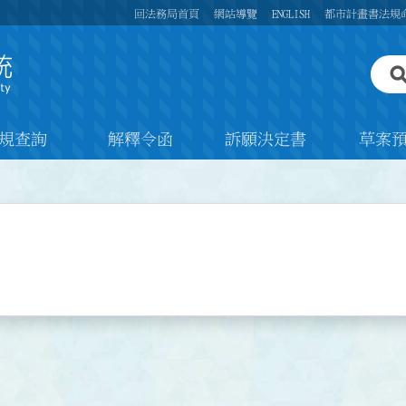
回法務局首頁
網站導覽
ENGLISH
都市計畫書法規
規查詢
解釋令函
訴願決定書
草案