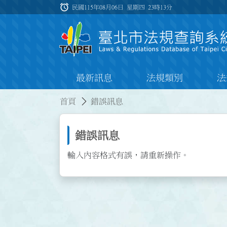
跳到主要內容
alarm
:::
民國115年08月06日 星期四
23時13分
最新訊息
法規類別
法
:::
:::
首頁
錯誤訊息
錯誤訊息
輸入內容格式有誤，請重新操作。