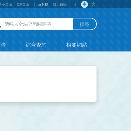
大
中
命令專區
SOP專區
logo下載
線上教學
小
全站查詢關鍵字欄位
搜尋
預告
綜合查詢
相關網站