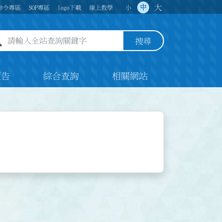
大
中
命令專區
SOP專區
logo下載
線上教學
小
全站查詢關鍵字欄位
搜尋
預告
綜合查詢
相關網站