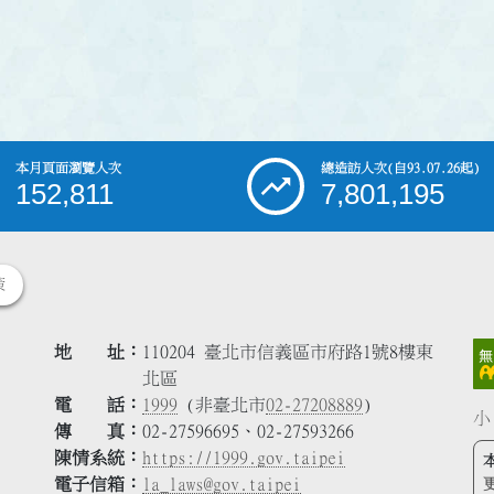
本月頁面瀏覽人次
總造訪人次
(自93.07.26起)
152,811
7,801,195
策
地 址
110204 臺北市信義區市府路1號8樓東
北區
電 話
1999
(非臺北市
02-27208889
)
小
傳 真
02-27596695、02-27593266
陳情系統
https://1999.gov.taipei
電子信箱
la_laws@gov.taipei