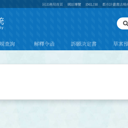
回法務局首頁
網站導覽
ENGLISH
都市計畫書法規
規查詢
解釋令函
訴願決定書
草案