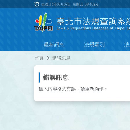
跳到主要內容
alarm
:::
民國115年08月07日 星期五
08時32分
最新訊息
法規類別
法
:::
:::
首頁
錯誤訊息
錯誤訊息
輸入內容格式有誤，請重新操作。