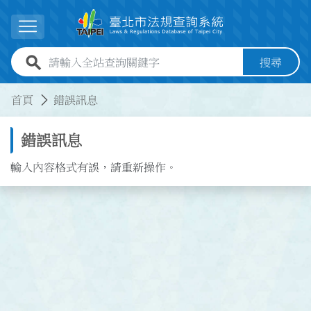
跳到主要內容
展開選單
全站查詢關鍵字欄位
搜尋
:::
:::
首頁
錯誤訊息
錯誤訊息
輸入內容格式有誤，請重新操作。