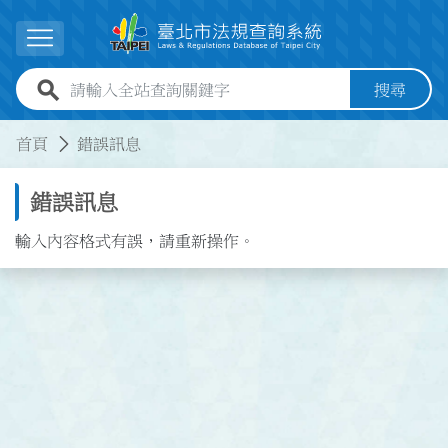
跳到主要內容
展開選單
全站查詢關鍵字欄位
搜尋
:::
:::
首頁
錯誤訊息
錯誤訊息
輸入內容格式有誤，請重新操作。