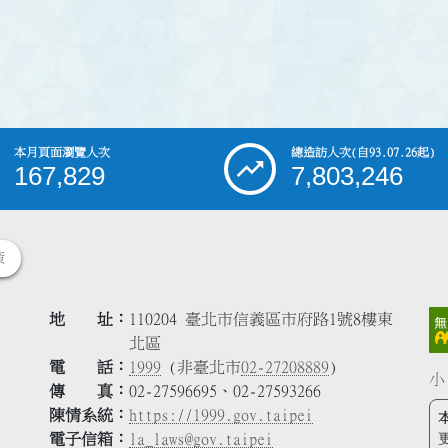
本月頁面瀏覽人次
總造訪人次
(自93.07.26起)
167,829
7,803,246
策
地 址
110204 臺北市信義區市府路1號8樓東
北區
電 話
1999
(非臺北市
02-27208889
)
小
傳 真
02-27596695、02-27593266
陳情系統
https://1999.gov.taipei
電子信箱
la_laws@gov.taipei