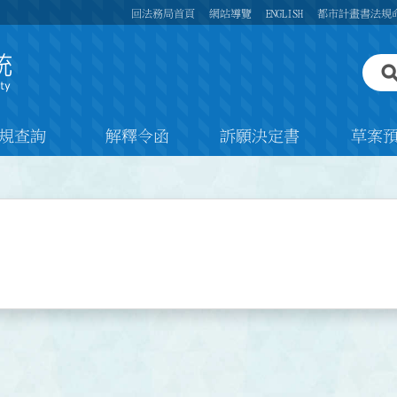
回法務局首頁
網站導覽
ENGLISH
都市計畫書法規
規查詢
解釋令函
訴願決定書
草案