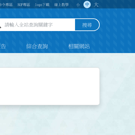
大
中
命令專區
SOP專區
logo下載
線上教學
小
全站查詢關鍵字欄位
搜尋
預告
綜合查詢
相關網站