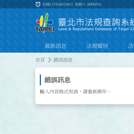
跳到主要內容
alarm
:::
民國115年08月08日 星期六
06時49分
最新訊息
法規類別
法
:::
:::
首頁
錯誤訊息
錯誤訊息
輸入內容格式有誤，請重新操作。