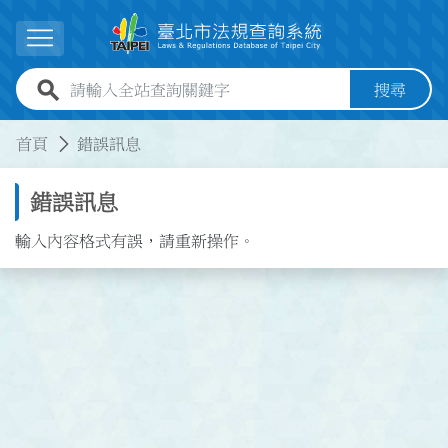
跳到主要內容
展開選單
全站查詢關鍵字欄位
搜尋
:::
:::
首頁
錯誤訊息
錯誤訊息
輸入內容格式有誤，請重新操作。