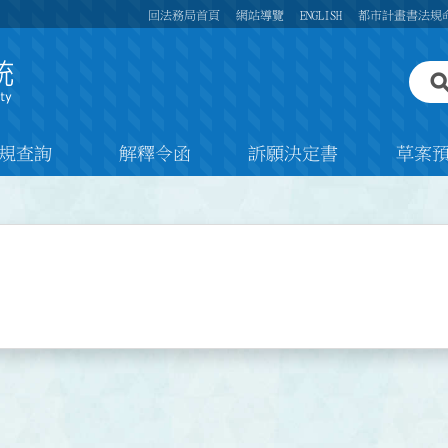
回法務局首頁
網站導覽
ENGLISH
都市計畫書法規
規查詢
解釋令函
訴願決定書
草案