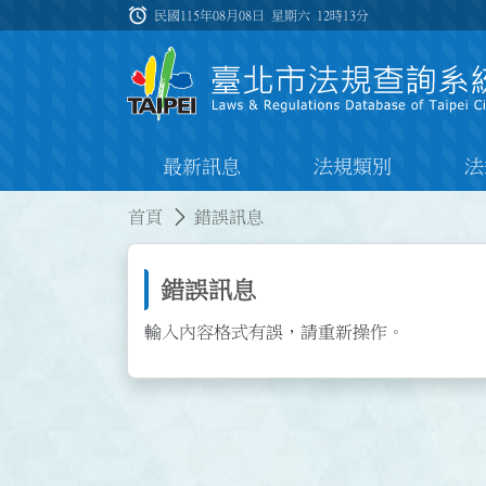
跳到主要內容
alarm
:::
民國115年08月08日 星期六
12時13分
最新訊息
法規類別
法
:::
:::
首頁
錯誤訊息
錯誤訊息
輸入內容格式有誤，請重新操作。