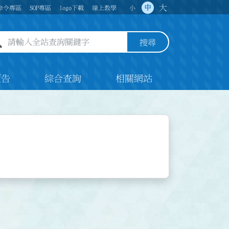
大
中
命令專區
SOP專區
logo下載
線上教學
小
全站查詢關鍵字欄位
搜尋
預告
綜合查詢
相關網站