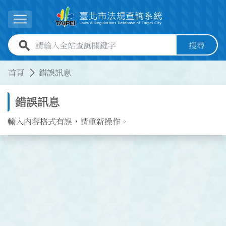
跳到主要內容
展開選單
全站查詢關鍵字欄位
搜尋
:::
:::
首頁
錯誤訊息
錯誤訊息
輸入內容格式有誤，請重新操作。