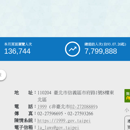
本月頁面瀏覽人次
總造訪人次
(自93.07.26起)
136,744
7,799,888
策
地 址
110204 臺北市信義區市府路1號8樓東
北區
電 話
1999
(非臺北市
02-27208889
)
小
傳 真
02-27596695、02-27593266
陳情系統
https://1999.gov.taipei
電子信箱
la_laws@gov.taipei