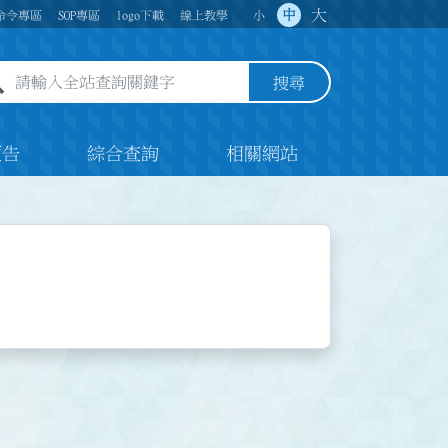
大
中
命令專區
SOP專區
logo下載
線上教學
小
全站查詢關鍵字欄位
搜尋
預告
綜合查詢
相關網站