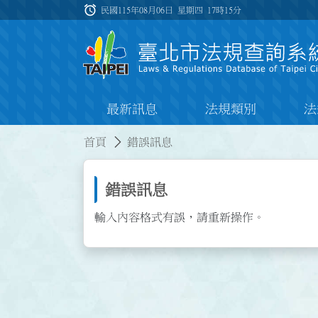
跳到主要內容
alarm
:::
民國115年08月06日 星期四
17時15分
最新訊息
法規類別
法
:::
:::
首頁
錯誤訊息
錯誤訊息
輸入內容格式有誤，請重新操作。