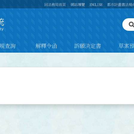
回法務局首頁
網站導覽
ENGLISH
都市計畫書法規
規查詢
解釋令函
訴願決定書
草案