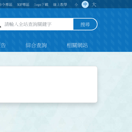
大
中
命令專區
SOP專區
logo下載
線上教學
小
全站查詢關鍵字欄位
搜尋
預告
綜合查詢
相關網站