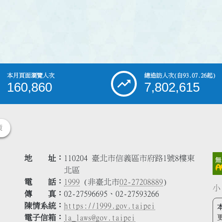
本月頁面瀏覽人次
總造訪人次
(自93.07.26起)
160,860
7,802,615
策
地 址
110204 臺北市信義區市府路1號8樓東
北區
電 話
1999
(非臺北市
02-27208889
)
小
傳 真
02-27596695、02-27593266
陳情系統
https://1999.gov.taipei
電子信箱
la_laws@gov.taipei