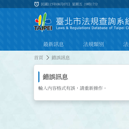
跳到主要內容
alarm
:::
民國115年08月07日 星期五
19時17分
最新訊息
法規類別
法
:::
:::
首頁
錯誤訊息
錯誤訊息
輸入內容格式有誤，請重新操作。