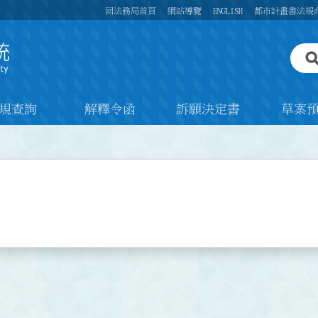
回法務局首頁
網站導覽
ENGLISH
都市計畫書法規
規查詢
解釋令函
訴願決定書
草案