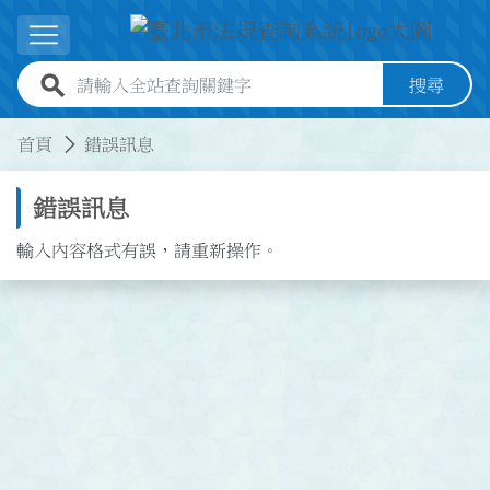
跳到主要內容
展開選單
全站查詢關鍵字欄位
搜尋
:::
:::
首頁
錯誤訊息
錯誤訊息
輸入內容格式有誤，請重新操作。