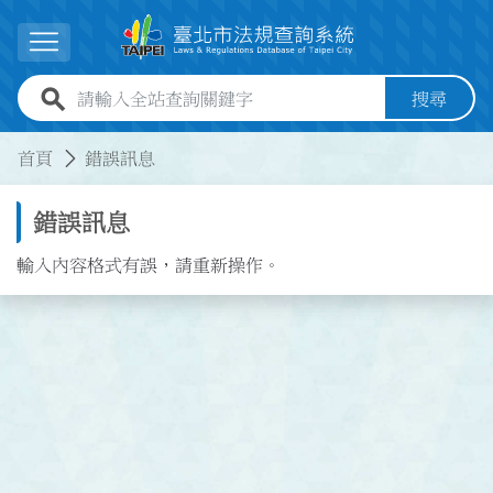
跳到主要內容
展開選單
全站查詢關鍵字欄位
搜尋
:::
:::
首頁
錯誤訊息
錯誤訊息
輸入內容格式有誤，請重新操作。