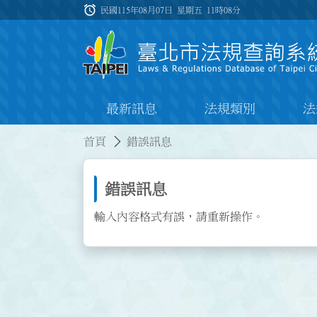
跳到主要內容
alarm
:::
民國115年08月07日 星期五
11時08分
最新訊息
法規類別
法
:::
:::
首頁
錯誤訊息
錯誤訊息
輸入內容格式有誤，請重新操作。