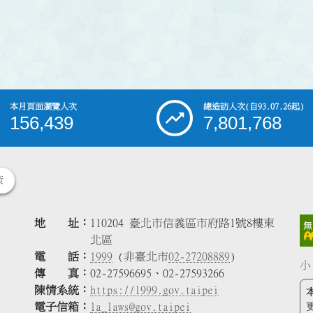
本月頁面瀏覽人次
總造訪人次
(自93.07.26起)
156,439
7,801,768
策
地 址
110204 臺北市信義區市府路1號8樓東
北區
電 話
1999
(非臺北市
02-27208889
)
小
傳 真
02-27596695、02-27593266
陳情系統
https://1999.gov.taipei
電子信箱
la_laws@gov.taipei