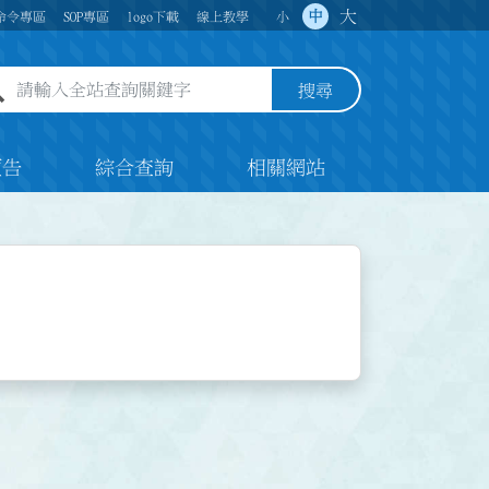
大
中
命令專區
SOP專區
logo下載
線上教學
小
全站查詢關鍵字欄位
搜尋
預告
綜合查詢
相關網站