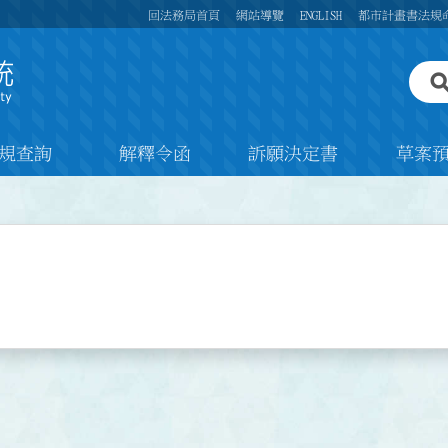
回法務局首頁
網站導覽
ENGLISH
都市計畫書法規
規查詢
解釋令函
訴願決定書
草案