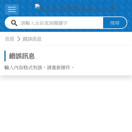
跳到主要內容
展開選單
全站查詢關鍵字欄位
搜尋
:::
:::
首頁
錯誤訊息
錯誤訊息
輸入內容格式有誤，請重新操作。