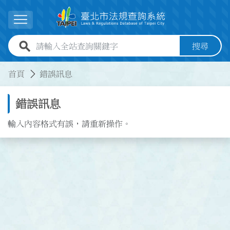
跳到主要內容
展開選單
全站查詢關鍵字欄位
搜尋
:::
:::
首頁
錯誤訊息
錯誤訊息
輸入內容格式有誤，請重新操作。