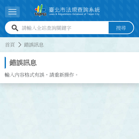
跳到主要內容
展開選單
全站查詢關鍵字欄位
搜尋
:::
:::
首頁
錯誤訊息
錯誤訊息
輸入內容格式有誤，請重新操作。