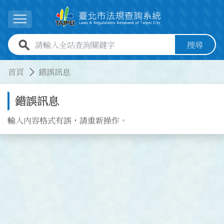
跳到主要內容
展開選單
全站查詢關鍵字欄位
搜尋
:::
:::
首頁
錯誤訊息
錯誤訊息
輸入內容格式有誤，請重新操作。