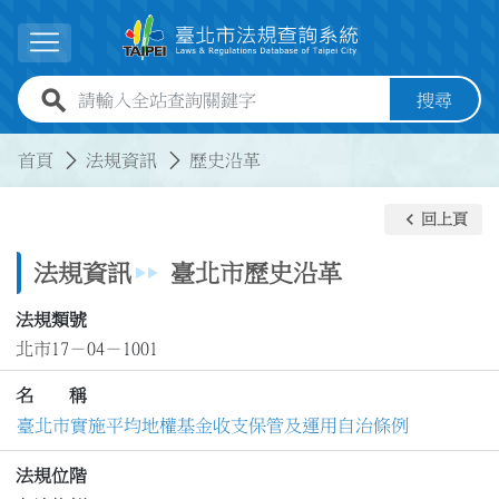
跳到主要內容
展開選單
全站查詢關鍵字欄位
搜尋
:::
:::
首頁
法規資訊
歷史沿革
keyboard_arrow_left
回上頁
法規資訊
臺北市歷史沿革
法規類號
北市17－04－1001
名 稱
臺北市實施平均地權基金收支保管及運用自治條例
法規位階