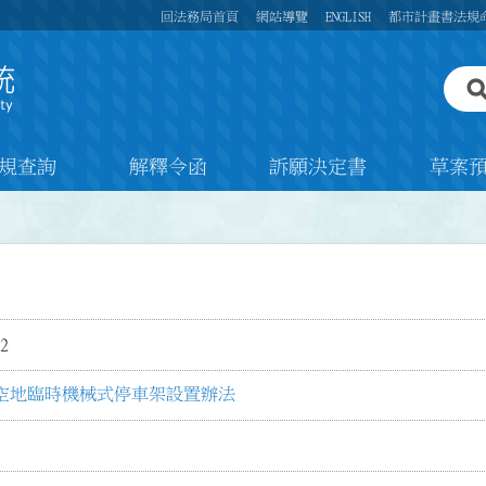
回法務局首頁
網站導覽
ENGLISH
都市計畫書法規
規查詢
解釋令函
訴願決定書
草案
2
空地臨時機械式停車架設置辦法