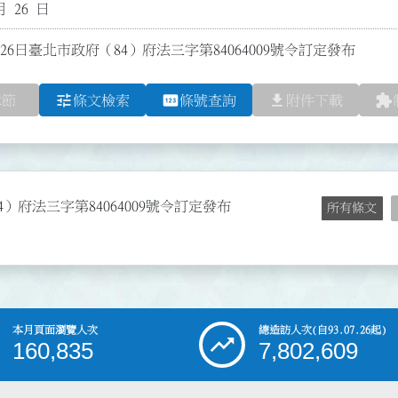
月 26 日
26日臺北市政府（84）府法三字第84064009號令訂定發布
tune
pin
file_download
extension
章節
條文檢索
條號查詢
附件下載
4）府法三字第84064009號令訂定發布
所有條文
本月頁面瀏覽人次
總造訪人次
(自93.07.26起)
160,835
7,802,609