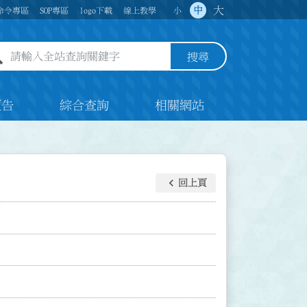
大
中
命令專區
SOP專區
logo下載
線上教學
小
全站查詢關鍵字欄位
搜尋
預告
綜合查詢
相關網站
keyboard_arrow_left
回上頁