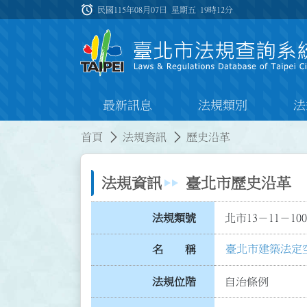
跳到主要內容
alarm
:::
民國115年08月07日 星期五
19時12分
最新訊息
法規類別
法
:::
:::
首頁
法規資訊
歷史沿革
法規資訊
臺北市歷史沿革
法規類號
北市13－11－100
臺北市建築法定
名 稱
法規位階
自治條例