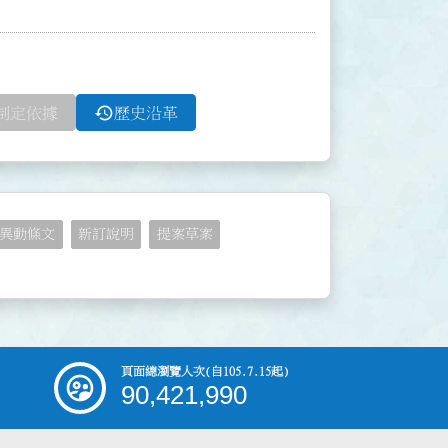
history
制定依據
歷史沿革
異動條文
新訂說明
提案草案
頁面總瀏覽人次
(自105.7.15起)
90,421,990