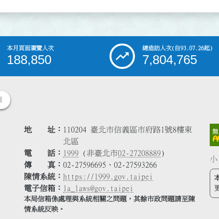
本月頁面瀏覽人次
總造訪人次
(自93.07.26起)
188,850
7,804,765
策
地 址
110204 臺北市信義區市府路1號8樓東
北區
電 話
1999
(非臺北市
02-27208889
)
小
傳 真
02-27596695、02-27593266
陳情系統
https://1999.gov.taipei
電子信箱
la_laws@gov.taipei
本局信箱係處理與系統相關之問題，其餘市政問題請至陳
情系統反映。