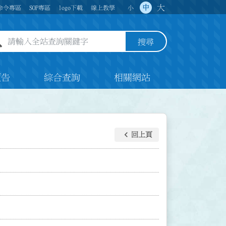
大
中
命令專區
SOP專區
logo下載
線上教學
小
全站查詢關鍵字欄位
搜尋
預告
綜合查詢
相關網站
keyboard_arrow_left
回上頁