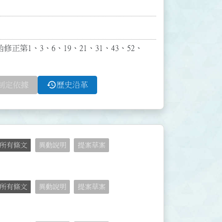
修正第1、3、6、19、21、31、43、52、
history
制定依據
歷史沿革
所有條文
異動說明
提案草案
所有條文
異動說明
提案草案