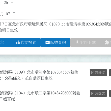
月 26 日
 月 07 日
月7日臺北市政府環境保護局（109）北市環清字第1093045569號函
函頒日生效
tune
pin
file_download
extension
章節
條文檢索
條號查詢
附件下載
護局（109）北市環清字第1093045569號函
所有條文
、52、56點條文；並自函頒日生效
護局（104）北市環三字第10434706000號函
所有條文
5日起實施