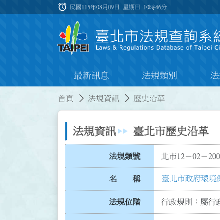
跳到主要內容
alarm
:::
民國115年08月09日 星期日
10時46分
最新訊息
法規類別
法
:::
:::
首頁
法規資訊
歷史沿革
法規資訊
臺北市歷史沿革
法規類號
北市12－02－200
臺北市政府環境
名 稱
法規位階
行政規則：屬行政