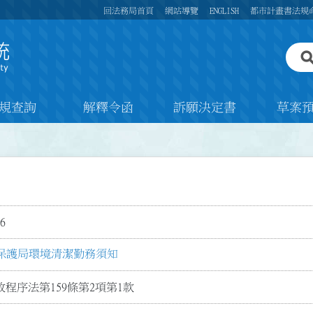
回法務局首頁
網站導覽
ENGLISH
都市計畫書法規
規查詢
解釋令函
訴願決定書
草案
6
保護局環境清潔勤務須知
程序法第159條第2項第1款