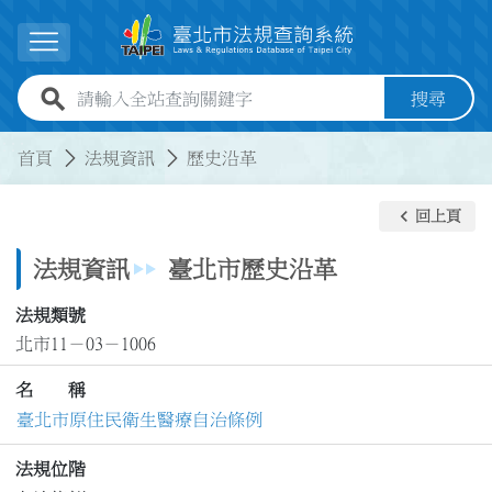
跳到主要內容
展開選單
全站查詢關鍵字欄位
搜尋
:::
:::
首頁
法規資訊
歷史沿革
keyboard_arrow_left
回上頁
法規資訊
臺北市歷史沿革
法規類號
北市11－03－1006
名 稱
臺北市原住民衛生醫療自治條例
法規位階