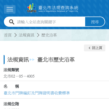
跳到主要內容
展開選單
全站查詢關鍵字欄位
搜尋
:::
:::
首頁
法規資訊
歷史沿革
keyboard_arrow_left
回上頁
法規資訊
臺北市歷史沿革
法規類號
北市02－05－4005
名 稱
臺北市門牌編釘及門牌證明書收費標準
法規位階