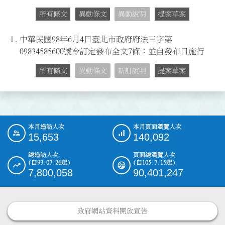
所有條文
異動條文
異動說明
提案草案
1.
中華民國98年6月4日臺北市政府府法三字第
09834585600號令訂定發布全文7條；並自發布日施行
所有條文
異動條文
新訂說明
提案草案
本月造訪人次
本月頁面瀏覽人次
:::
15,653
140,092
總造訪人次
頁面總瀏覽人次
(自93.07.26起)
(自105.7.15起)
7,800,058
90,401,247
政府網站資料開放宣告