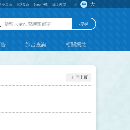
大
中
命令專區
SOP專區
logo下載
線上教學
小
全站查詢關鍵字欄位
搜尋
預告
綜合查詢
相關網站
keyboard_arrow_left
回上頁