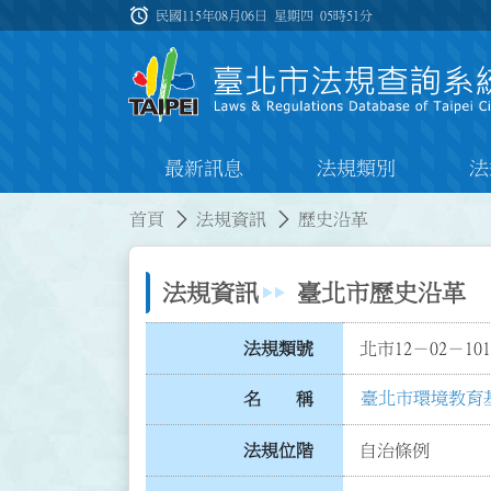
跳到主要內容
alarm
:::
民國115年08月06日 星期四
05時51分
最新訊息
法規類別
法
:::
:::
首頁
法規資訊
歷史沿革
法規資訊
臺北市歷史沿革
法規類號
北市12－02－101
臺北市環境教育
名 稱
法規位階
自治條例