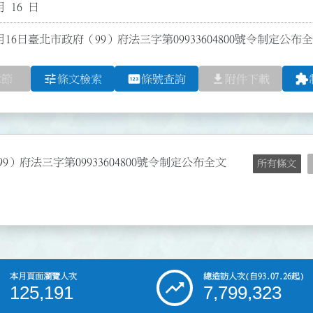
月 16 日
月16日臺北市政府（99）府法三字第09933604800號令制定公
tune
pin
file_download
extension
章節
條文檢索
條號查詢
附件下載
9）府法三字第09933604800號令制定公布全文
所有條文
本月頁面瀏覽人次
總造訪人次
(自93.07.26起)
125,191
7,799,323