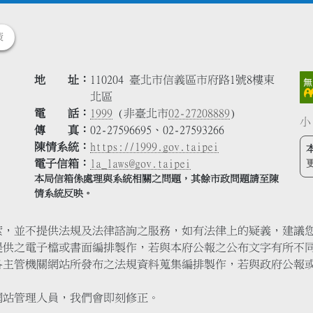
策
地 址
110204 臺北市信義區市府路1號8樓東
北區
電 話
1999
(非臺北市
02-27208889
)
小
傳 真
02-27596695、02-27593266
陳情系統
https://1999.gov.taipei
電子信箱
la_laws@gov.taipei
本局信箱係處理與系統相關之問題，其餘市政問題請至陳
情系統反映。
索，並不提供法規及法律諮詢之服務，如有法律上的疑義，建議
提供之電子檔或書面編排製作，若與本府公報之公布文字有所不
各主管機關網站所發布之法規資料蒐集編排製作，若與政府公報
網站管理人員，我們會即刻修正。