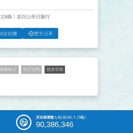
布全文8條；並自公布日施行
history
制定依據
歷史沿革
異動條文
新訂說明
提案草案
頁面總瀏覽人次
(自105.7.15起)
90,386,346