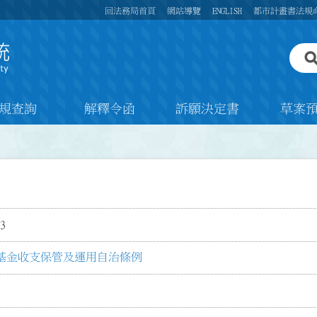
回法務局首頁
網站導覽
ENGLISH
都市計畫書法規
規查詢
解釋令函
訴願決定書
草案
3
基金收支保管及運用自治條例