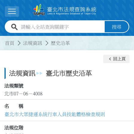
跳到主要內容
展開選單
全站查詢關鍵字欄位
搜尋
:::
:::
首頁
法規資訊
歷史沿革
keyboard_arrow_left
回上頁
法規資訊
臺北市歷史沿革
法規類號
北市07－06－4008
名 稱
臺北市大眾捷運系統行車人員技能體格檢查規則
法規位階