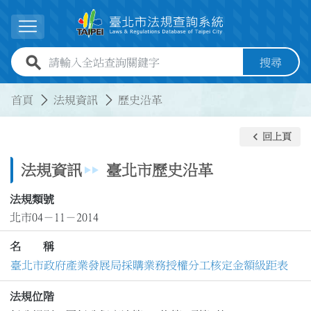
跳到主要內容
展開選單
全站查詢關鍵字欄位
搜尋
:::
:::
首頁
法規資訊
歷史沿革
keyboard_arrow_left
回上頁
法規資訊
臺北市歷史沿革
法規類號
北市04－11－2014
名 稱
臺北市政府產業發展局採購業務授權分工核定金額級距表
法規位階