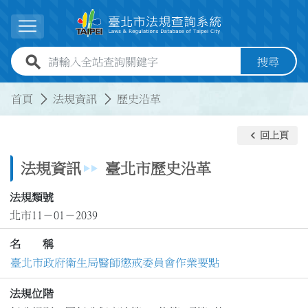
跳到主要內容
展開選單
全站查詢關鍵字欄位
搜尋
:::
:::
首頁
法規資訊
歷史沿革
keyboard_arrow_left
回上頁
法規資訊
臺北市歷史沿革
法規類號
北市11－01－2039
名 稱
臺北市政府衛生局醫師懲戒委員會作業要點
法規位階